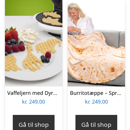
Vaffeljern med Dyremotiv – KitchPro
Burritotæppe – Spralla
kr.
249,00
kr.
249,00
Gå til shop
Gå til shop