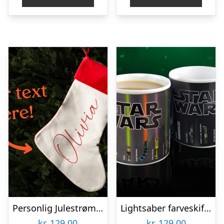
Personlig Julestrømpe med Tekst
Lightsaber farveskiftende krus
kr.
129,00
kr.
129,00