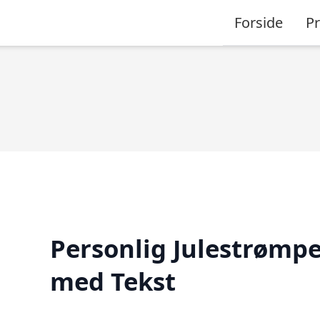
Forside
P
Personlig Julestrømp
med Tekst