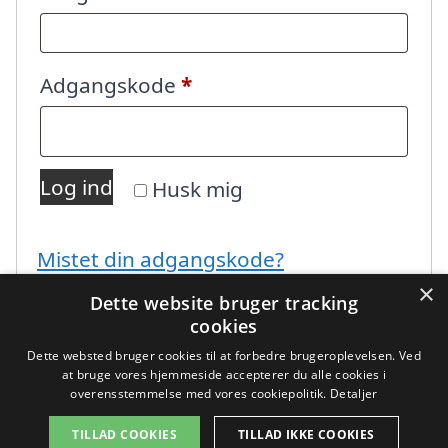
Påkrævet
Adgangskode
*
Log ind
Husk mig
Mistet din adgangskode?
×
Dette website bruger tracking
cookies
Dette websted bruger cookies til at forbedre brugeroplevelsen. Ved
at bruge vores hjemmeside accepterer du alle cookies i
overensstemmelse med vores cookiepolitik.
Detaljer
Copyright 2026 - Pilanto Aps
TILLAD COOKIES
TILLAD IKKE COOKIES